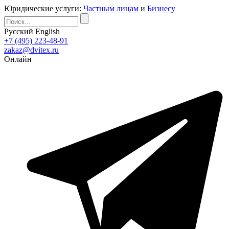
Юридические услуги:
Частным лицам
и
Бизнесу
Русский
English
+7 (495) 223-48-91
zakaz@dvitex.ru
Онлайн