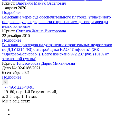
Юрист:
Вартанян Манук Овсепович
1 апреля 2020
Подробнее
Взыскание через суд обеспечительного платежа, уплаченного
по договору аренды, в связи с признанием договора аренды
незаключенным
Юрист:
Супряга Жанна Викторовна
22 декабря 2015
Подробнее
Взыскание расходов на устранение строительных недостатков
по ДДУ (214-ФЗ) с застройщика НАО "Инфосеть" (ЖК
"Орехово-Борисово"). Всего взыскано 972 237 руб. (101% от
заявленной суммы)
Юрист:
Толстоногова Дарья Михайловна
Дело №:
02-0186/2021
6 сентября 2021
Подробнее
×
+7 (495) 223-48-91
119180, пер. 1-й Голутвинский,
д. 3-5, стр. 1, 1 этаж
Мы в соц. сетях