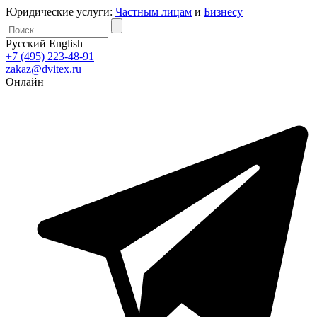
Юридические услуги:
Частным лицам
и
Бизнесу
Русский
English
+7 (495) 223-48-91
zakaz@dvitex.ru
Онлайн