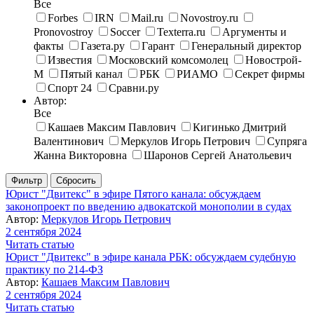
Все
Forbes
IRN
Mail.ru
Novostroy.ru
Pronovostroy
Soccer
Texterra.ru
Аргументы и
факты
Газета.ру
Гарант
Генеральный директор
Известия
Московский комсомолец
Новострой-
М
Пятый канал
РБК
РИАМО
Секрет фирмы
Спорт 24
Сравни.ру
Автор:
Все
Кашаев Максим Павлович
Кигинько Дмитрий
Валентинович
Меркулов Игорь Петрович
Супряга
Жанна Викторовна
Шаронов Сергей Анатольевич
Юрист "Двитекс" в эфире Пятого канала: обсуждаем
законопроект по введению адвокатской монополии в судах
Автор:
Меркулов Игорь Петрович
2 сентября 2024
Читать статью
Юрист "Двитекс" в эфире канала РБК: обсуждаем судебную
практику по 214-ФЗ
Автор:
Кашаев Максим Павлович
2 сентября 2024
Читать статью