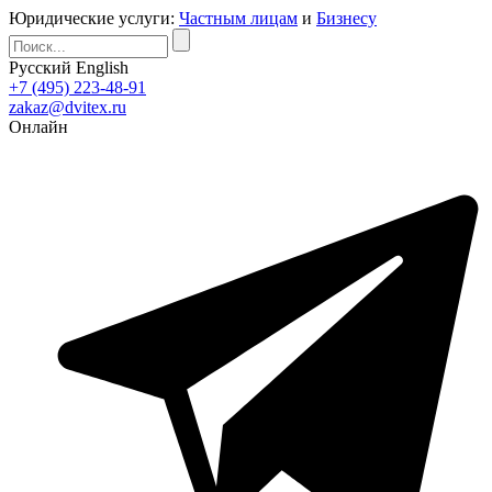
Юридические услуги:
Частным лицам
и
Бизнесу
Русский
English
+7 (495) 223-48-91
zakaz@dvitex.ru
Онлайн