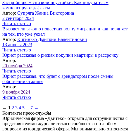
Застройщикам снизили неустойки. Как покупателям
компенсируют дефекты
Автор:
Супряга Жанна Викторовна
2 сентября 2024
Читать статью
Вызовет ли закон о повестках волну миграции и как повлияет
на тех, кто уже уехал
Автор:
Кигинько Дмитрий Валентинович
13 апреля 2023
Читать статью
Юрист рассказал о рисках покупки квартиры в рассрочку
Автор:
20 ноября 2024
Читать статью
Юрист рассказал, что будет с арендатором после смены
собственника жилья
Автор:
9 ноября 2024
Читать статью
←
1
2
3
4
5
...
7
→
Контакты пресс-службы
Юридическая фирма «Двитекс» открыта для сотрудничества с
представителями журналистского сообщества по любым
вопросам из юридической сферы. Мы внимательно относимся