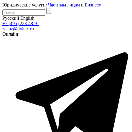
Юридические услуги:
Частным лицам
и
Бизнесу
Русский
English
+7 (495) 223-48-91
zakaz@dvitex.ru
Онлайн