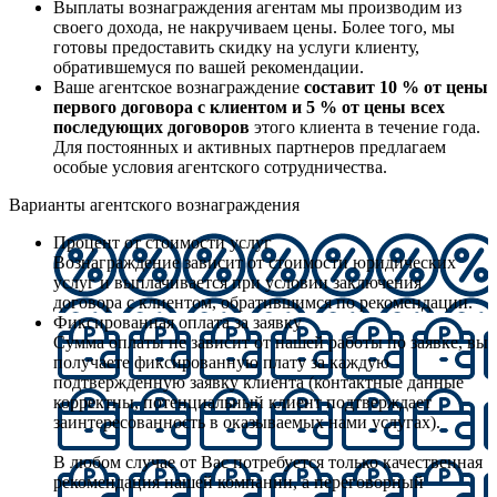
Выплаты вознаграждения агентам мы производим из
своего дохода, не накручиваем цены. Более того, мы
готовы предоставить скидку на услуги клиенту,
обратившемуся по вашей рекомендации.
Ваше агентское вознаграждение
составит 10 % от цены
первого договора с клиентом и 5 % от цены всех
последующих договоров
этого клиента в течение года.
Для постоянных и активных партнеров предлагаем
особые условия агентского сотрудничества.
Варианты агентского вознаграждения
Процент от стоимости услуг
Вознаграждение зависит от стоимости юридических
услуг и выплачивается при условии заключения
договора с клиентом, обратившимся по рекомендации.
Фиксированная оплата за заявку
Сумма оплаты не зависит от нашей работы по заявке, вы
получаете фиксированную плату за каждую
подтвержденную заявку клиента (контактные данные
корректны, потенциальный клиент подтверждает
заинтересованность в оказываемых нами услугах).
В любом случае от Вас потребуется только качественная
рекомендация нашей компании, а переговорный