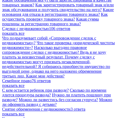
Какие обозначения могут быть зарегистрированы в качестве
товарных знаков?
Как зарегистрировать товарный знак и/или
знак обслуживания и получить свидетельство на него?
Какие
основания для отказа в регистрации товарного знака?
Как
осуществить проверку товарного знака?
Какая сумма
пошлины за регистрацию товарного знака?
Сделки с недвижимостью
106 ответов
показать все
Что подразумевает собой «Сопровождение сделок с
недвижимостью»?
Что такое проверка «юридической чистоты
недвижимости»?
Насколько выгодно правовое
сопровождение сделки с недвижимостью? Ведь я не хочу
платить за неизвестный результат.
Почему сделку с
недвижимостью могут признать незаключенной,
недействительной?
Я собираюсь приобрести имущество по
выгодной цене, однако на него наложено обременение
третьих лиц. Какие мои действия?
Семейное право
76 ответов
показать все
С кем остается ребенок при разводе?
Сколько по времени
длится процедура развода?
Нужно ли платить пошлину при
разводе?
Можно ли развестись без согласия супруга?
Можно
ли оформить развод с детьми?
Снятие обременения с недвижимости
3 ответа
показать все