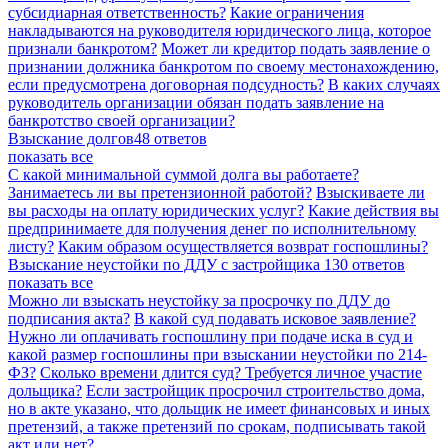
субсидиарная ответственность?
Какие ограничения
накладываются на руководителя юридического лица, которое
признали банкротом?
Может ли кредитор подать заявление о
признании должника банкротом по своему местонахождению,
если предусмотрена договорная подсудность?
В каких случаях
руководитель организации обязан подать заявление на
банкротство своей организации?
Взыскание долгов
48 ответов
показать все
С какой минимальной суммой долга вы работаете?
Занимаетесь ли вы претензионной работой?
Взыскиваете ли
вы расходы на оплату юридических услуг?
Какие действия вы
предпринимаете для получения денег по исполнительному
листу?
Каким образом осуществляется возврат госпошлины?
Взыскание неустойки по ДДУ с застройщика
130 ответов
показать все
Можно ли взыскать неустойку за просрочку по ДДУ до
подписания акта?
В какой суд подавать исковое заявление?
Нужно ли оплачивать госпошлину при подаче иска в суд и
какой размер госпошлины при взыскании неустойки по 214-
ФЗ?
Сколько времени длится суд? Требуется личное участие
дольщика?
Если застройщик просрочил строительство дома,
но в акте указано, что дольщик не имеет финансовых и иных
претензий, а также претензий по срокам, подписывать такой
акт или нет?