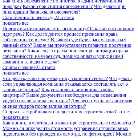
Как снять обременение по ипотеке в административном
порядке?
Какой срок снятия обременения?
Что делать при
ликвидации банка-залогодержателя?
Собственность через суд
22 ответа
показать все
Почему вы не оплачиваете госпошлину? О какой госпошлине
идет речь?
Как долго длится процесс признания права
собственности в суде?
В каком суде будет рассматриваться
данный спор?
Какие вы предоставляете гарантии получения
результата?
Какие еще затраты повлечет регистрация права
собственности на через суд, помимо оплаты услуг вашей
компании за ведение дела?
Споры о заливе
23 ответа
показать все
Что делать, если вашу квартиру заливают сейчас?
Что делать,
если управляющая компания отказывается составлять акт о
заливе квартиры?
Как установить виновника залива
квартиры?
Какие документы необходимы для возмещения
ущерба после залива квартиры?
Для чего нужна независимая
оценка ущерба после залива квартиры?
Споры с застройщиком о недостатках строительства
81 ответ
показать все
Как понять, имеются ли в квартире строительные недостатки?
Можно ли определить стоимость устранения строительных
недостатков без проведения осмотра, по фото/видео?
Можно