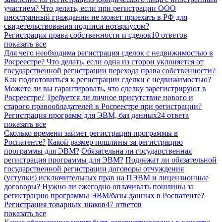
участием?
Что делать, если при регистрации ООО
иностранный гражданин не может приехать в РФ для
свидетельствования подписи нотариусом?
Регистрация права собственности и сделок
10 ответов
показать все
Для чего необходима регистрация сделок с недвижимостью в
Росреестре?
Что делать, если одна из сторон уклоняется от
государственной регистрации перехода права собственности?
Как подготовиться к регистрации сделки с недвижимостью?
Можете ли вы гарантировать, что сделку зарегистрируют в
Росреестре?
Требуется ли личное присутствие нового и
старого правообладателей в Росреестре при регистрации?
Регистрация программ для ЭВМ, баз данных
24 ответа
показать все
Сколько времени займет регистрация программы в
Роспатенте?
Какой размер пошлины за регистрацию
программы для ЭВМ?
Обязательна ли государственная
регистрация программы для ЭВМ?
Подлежат ли обязательной
государственной регистрации договоры отчуждения
(уступки) исключительных прав на ПЭВМ и лицензионные
договоры?
Нужно ли ежегодно оплачивать пошлины за
регистрацию программы ЭВМ/базы данных в Роспатенте?
Регистрация товарных знаков
47 ответов
показать все