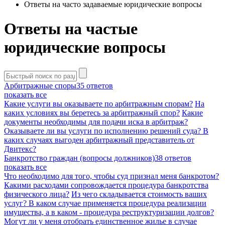
Ответы на часто задаваемые юридические вопросы
Ответы на частые
юридические вопросы
Арбитражные споры
35 ответов
показать все
Какие услуги вы оказываете по арбитражным спорам?
На
каких условиях вы беретесь за арбитражный спор?
Какие
документы необходимы для подачи иска в арбитраж?
Оказываете ли вы услуги по исполнению решений суда?
В
каких случаях выгоден арбитражный представитель от
Двитекс?
Банкротство граждан (вопросы должников)
38 ответов
показать все
Что необходимо для того, чтобы суд признал меня банкротом?
Какими расходами сопровождается процедура банкротства
физического лица?
Из чего складывается стоимость ваших
услуг?
В каком случае применяется процедура реализации
имущества, а в каком - процедура реструктуризации долгов?
Могут ли у меня отобрать единственное жилье в случае