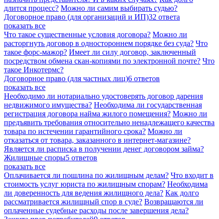
длится процесс?
Можно ли самим выбирать судью?
Договорное право (для организаций и ИП)
32 ответа
показать все
Что такое существенные условия договора?
Можно ли
расторгнуть договор в одностороннем порядке без суда?
Что
такое форс-мажор?
Имеет ли силу договор, заключенный
посредством обмена скан-копиями по электронной почте?
Что
такое Инкотермс?
Договорное право (для частных лиц)
6 ответов
показать все
Необходимо ли нотариально удостоверять договор дарения
недвижимого имущества?
Необходима ли государственная
регистрация договора найма жилого помещения?
Можно ли
предъявить требования относительно ненадлежащего качества
товара по истечении гарантийного срока?
Можно ли
отказаться от товара, заказанного в интернет-магазине?
Является ли расписка в получении денег договором займа?
Жилищные споры
5 ответов
показать все
Оплачивается ли пошлина по жилищным делам?
Что входит в
стоимость услуг юриста по жилищным спорам?
Необходима
ли доверенность для ведения жилищного дела?
Как долго
рассматривается жилищный спор в суде?
Возвращаются ли
оплаченные судебные расходы после завершения дела?