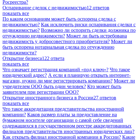
Росреестра?
Оспаривание сделок с недвижимостью
12 ответов
показать все
По каким основаниям может быть оспорена сделка с
недвижимостью?
Как исключить риски оспаривания сделки с
недвижимостью?
Возможно ли оспорить сделки должника по
отчуждению недвижимости?
Может ли быть истребована
недвижимость у добросовестного приобретателя?
Может ли
быть оспорена нотариальная сделка по отчуждению
недвижимости?
Открытие бизнеса
122 ответа
показать все
Что означает регистрация компаний «под ключ»?
Что такое
юридический адрес?
А если я планирую открыть интернет-
магазин, нужно ли мне регистрировать компанию?
Может ли
учредителем ООО быть один человек?
Кто может быть
заявителем при регистрации ООО?
Открытие иностранного бизнеса в России
27 ответов
показать все
Что такое аккредитация представительства иностранной
компании?
Каков размер платы за предоставление на
бумажном носителе организации о самой себе сведений
содержащихся в государственном реестре аккредитованных
филиалов представительств иностранных юридических лиц?
Как открыть филиал иностранной компании в России?
Какие