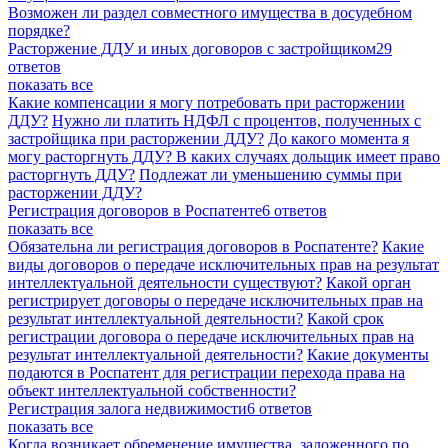
Возможен ли раздел совместного имущества в досудебном
порядке?
Расторжение ДДУ и иных договоров с застройщиком
29
ответов
показать все
Какие компенсации я могу потребовать при расторжении
ДДУ?
Нужно ли платить НДФЛ с процентов, полученных с
застройщика при расторжении ДДУ?
До какого момента я
могу расторгнуть ДДУ?
В каких случаях дольщик имеет право
расторгнуть ДДУ?
Подлежат ли уменьшению суммы при
расторжении ДДУ?
Регистрация договоров в Роспатенте
6 ответов
показать все
Обязательна ли регистрация договоров в Роспатенте?
Какие
виды договоров о передаче исключительных прав на результат
интеллектуальной деятельности существуют?
Какой орган
регистрирует договоры о передаче исключительных прав на
результат интеллектуальной деятельности?
Какой срок
регистрации договора о передаче исключительных прав на
результат интеллектуальной деятельности?
Какие документы
подаются в Роспатент для регистрации перехода права на
объект интеллектуальной собственности?
Регистрация залога недвижимости
6 ответов
показать все
Когда возникает обременение имущества, заложенного по