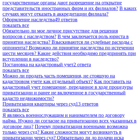
государственные органы дают разрешение на открытие
представительств иностранных фирм и их филиалов?
В каких
случаях могут отказать в аккредитации филиала?
Оформление наследства
49 ответов
показать все
Обязательно ли мое личное присутствие для решения
вопросов с наследством?
В чем заключается роль юриста в
принятии наследства?
Взыскиваются ли судебные расходы с
оппонента?
Возможно ли принятие наследства по истечении
шести месяцев?
Какие действия необходимо предпринять при
вступлении в наследство?
Постановка на кадастровый учет
2 ответа
показать все
Можно ли продать часть помещения, не стоящую на
кадастровом учете как отдельный объект?
Как поставить на
кадастровый учет помещение, переданное в ходе процедуры
приватизации и ранее не включенное в государственный
кадастр недвижимости?
Приватизация квартиры через суд
13 ответов
показать все
Я являюсь военнослужащим и нанимателем по договору
найма. Нужно ли согласие на приватизацию всех указанных в
договоре лиц?
Почему приватизация военными возможна
только через суд?
Какие сложности могут возникнуть в
приватизации через суд?
Обязательно ли до подачи иска