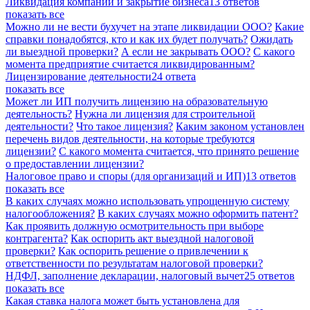
Ликвидация компаний и закрытие бизнеса
13 ответов
показать все
Можно ли не вести бухучет на этапе ликвидации ООО?
Какие
справки понадобятся, кто и как их будет получать?
Ожидать
ли выездной проверки?
А если не закрывать ООО?
С какого
момента предприятие считается ликвидированным?
Лицензирование деятельности
24 ответа
показать все
Может ли ИП получить лицензию на образовательную
деятельность?
Нужна ли лицензия для строительной
деятельности?
Что такое лицензия?
Каким законом установлен
перечень видов деятельности, на которые требуются
лицензии?
С какого момента считается, что принято решение
о предоставлении лицензии?
Налоговое право и споры (для организаций и ИП)
13 ответов
показать все
В каких случаях можно использовать упрощенную систему
налогообложения?
В каких случаях можно оформить патент?
Как проявить должную осмотрительность при выборе
контрагента?
Как оспорить акт выездной налоговой
проверки?
Как оспорить решение о привлечении к
ответственности по результатам налоговой проверки?
НДФЛ, заполнение декларации, налоговый вычет
25 ответов
показать все
Какая ставка налога может быть установлена для