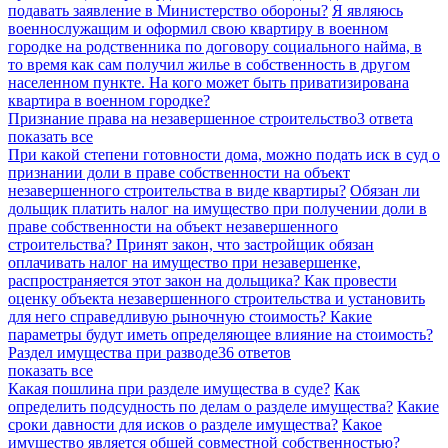
подавать заявление в Министерство обороны?
Я являюсь
военнослужащим и оформил свою квартиру в военном
городке на родственника по договору социального найма, в
то время как сам получил жилье в собственность в другом
населенном пункте. На кого может быть приватизирована
квартира в военном городке?
Признание права на незавершенное строительство
3 ответа
показать все
При какой степени готовности дома, можно подать иск в суд о
признании доли в праве собственности на объект
незавершенного строительства в виде квартиры?
Обязан ли
дольщик платить налог на имущество при получении доли в
праве собственности на объект незавершенного
строительства? Принят закон, что застройщик обязан
оплачивать налог на имущество при незавершенке,
распространяется этот закон на дольщика?
Как провести
оценку объекта незавершенного строительства и установить
для него справедливую рыночную стоимость? Какие
параметры будут иметь определяющее влияние на стоимость?
Раздел имущества при разводе
36 ответов
показать все
Какая пошлина при разделе имущества в суде?
Как
определить подсудность по делам о разделе имущества?
Какие
сроки давности для исков о разделе имущества?
Какое
имущество является общей совместной собственностью?