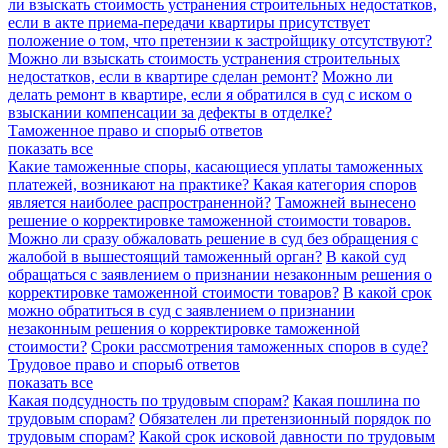
ли взыскать стоимость устранения строительных недостатков,
если в акте приема-передачи квартиры присутствует
положение о том, что претензии к застройщику отсутствуют?
Можно ли взыскать стоимость устранения строительных
недостатков, если в квартире сделан ремонт?
Можно ли
делать ремонт в квартире, если я обратился в суд с иском о
взыскании компенсации за дефекты в отделке?
Таможенное право и споры
6 ответов
показать все
Какие таможенные споры, касающиеся уплаты таможенных
платежей, возникают на практике? Какая категория споров
является наиболее распространенной?
Таможней вынесено
решение о корректировке таможенной стоимости товаров.
Можно ли сразу обжаловать решение в суд без обращения с
жалобой в вышестоящий таможенный орган?
В какой суд
обращаться с заявлением о признании незаконным решения о
корректировке таможенной стоимости товаров?
В какой срок
можно обратиться в суд с заявлением о признании
незаконным решения о корректировке таможенной
стоимости?
Сроки рассмотрения таможенных споров в суде?
Трудовое право и споры
6 ответов
показать все
Какая подсудность по трудовым спорам?
Какая пошлина по
трудовым спорам?
Обязателен ли претензионный порядок по
трудовым спорам?
Какой срок исковой давности по трудовым