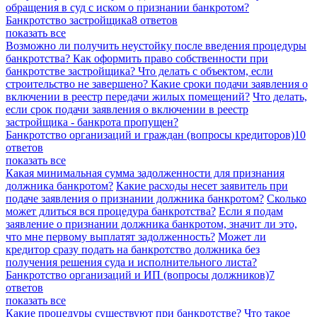
обращения в суд с иском о признании банкротом?
Банкротство застройщика
8 ответов
показать все
Возможно ли получить неустойку после введения процедуры
банкротства?
Как оформить право собственности при
банкротстве застройщика?
Что делать с объектом, если
строительство не завершено?
Какие сроки подачи заявления о
включении в реестр передачи жилых помещений?
Что делать,
если срок подачи заявления о включении в реестр
застройщика - банкрота пропущен?
Банкротство организаций и граждан (вопросы кредиторов)
10
ответов
показать все
Какая минимальная сумма задолженности для признания
должника банкротом?
Какие расходы несет заявитель при
подаче заявления о признании должника банкротом?
Сколько
может длиться вся процедура банкротства?
Если я подам
заявление о признании должника банкротом, значит ли это,
что мне первому выплатят задолженность?
Может ли
кредитор сразу подать на банкротство должника без
получения решения суда и исполнительного листа?
Банкротство организаций и ИП (вопросы должников)
7
ответов
показать все
Какие процедуры существуют при банкротстве?
Что такое