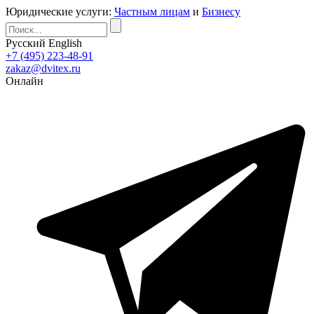
Юридические услуги:
Частным лицам
и
Бизнесу
Русский
English
+7 (495) 223-48-91
zakaz@dvitex.ru
Онлайн