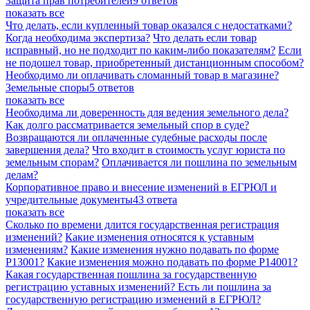
Защита прав потребителей
9 ответов
показать все
Что делать, если купленный товар оказался с недостатками?
Когда необходима экспертиза?
Что делать если товар
исправный, но не подходит по каким-либо показателям?
Если
не подошел товар, приобретенный дистанционным способом?
Необходимо ли оплачивать сломанный товар в магазине?
Земельные споры
5 ответов
показать все
Необходима ли доверенность для ведения земельного дела?
Как долго рассматривается земельный спор в суде?
Возвращаются ли оплаченные судебные расходы после
завершения дела?
Что входит в стоимость услуг юриста по
земельным спорам?
Оплачивается ли пошлина по земельным
делам?
Корпоративное право и внесение изменений в ЕГРЮЛ и
учредительные документы
43 ответа
показать все
Сколько по времени длится государственная регистрация
изменений?
Какие изменения относятся к уставным
изменениям?
Какие изменения нужно подавать по форме
Р13001?
Какие изменения можно подавать по форме Р14001?
Какая государственная пошлина за государственную
регистрацию уставных изменений? Есть ли пошлина за
государственную регистрацию изменений в ЕГРЮЛ?