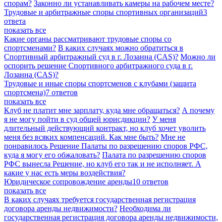
спорам?
Законно ли устанавливать камеры на рабочем месте?
Трудовые и арбитражные споры спортивных организаций
3
ответа
показать все
Какие органы рассматривают трудовые споры со
спортсменами?
В каких случаях можно обратиться в
Спортивный арбитражный суд в г. Лозанна (CAS)?
Можно ли
оспорить решение Спортивного арбитражного суда в г.
Лозанна (CAS)?
Трудовые и иные споры спортсменов с клубами (защита
спортсмена)
7 ответов
показать все
Клуб не платит мне зарплату, куда мне обращаться?
А почему
я не могу пойти в суд общей юрисдикции?
У меня
длительный действующий контракт, но клуб хочет уволить
меня без всяких компенсаций. Как мне быть?
Мне не
понравилось Решение Палаты по разрешению споров РФС,
куда я могу его обжаловать?
Палата по разрешению споров
РФС вынесла Решение, но клуб его так и не исполняет. А
какие у нас есть меры воздействия?
Юридическое сопровождение аренды
10 ответов
показать все
В каких случаях требуется государственная регистрация
договора аренды недвижимости?
Необходима ли
государственная регистрация договора аренды недвижимости,