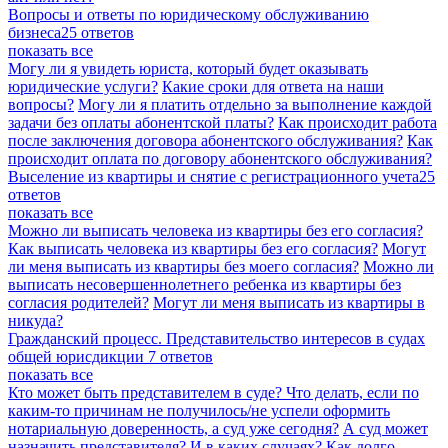
Вопросы и ответы по юридическому обслуживанию
бизнеса
25 ответов
показать все
Могу ли я увидеть юриста, который будет оказывать
юридические услуги?
Какие сроки для ответа на наши
вопросы?
Могу ли я платить отдельно за выполнение каждой
задачи без оплаты абонентской платы?
Как происходит работа
после заключения договора абонентского обслуживания?
Как
происходит оплата по договору абонентского обслуживания?
Выселение из квартиры и снятие с регистрационного учета
25
ответов
показать все
Можно ли выписать человека из квартиры без его согласия?
Как выписать человека из квартиры без его согласия?
Могут
ли меня выписать из квартиры без моего согласия?
Можно ли
выписать несовершеннолетнего ребенка из квартиры без
согласия родителей?
Могут ли меня выписать из квартиры в
никуда?
Гражданский процесс. Представительство интересов в судах
общей юрисдикции
7 ответов
показать все
Кто может быть представителем в суде?
Что делать, если по
каким-то причинам не получилось/не успели оформить
нотариальную доверенность, а суд уже сегодня?
А суд может
назначить представителя? И в каких случаях?
Как долго