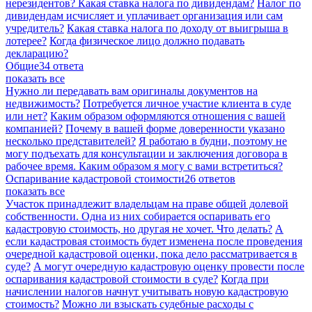
нерезидентов?
Какая ставка налога по дивидендам?
Налог по
дивидендам исчисляет и уплачивает организация или сам
учредитель?
Какая ставка налога по доходу от выигрыша в
лотерее?
Когда физическое лицо должно подавать
декларацию?
Общие
34 ответа
показать все
Нужно ли передавать вам оригиналы документов на
недвижимость?
Потребуется личное участие клиента в суде
или нет?
Каким образом оформляются отношения с вашей
компанией?
Почему в вашей форме доверенности указано
несколько представителей?
Я работаю в будни, поэтому не
могу подъехать для консультации и заключения договора в
рабочее время. Каким образом я могу с вами встретиться?
Оспаривание кадастровой стоимости
26 ответов
показать все
Участок принадлежит владельцам на праве общей долевой
собственности. Одна из них собирается оспаривать его
кадастровую стоимость, но другая не хочет. Что делать?
А
если кадастровая стоимость будет изменена после проведения
очередной кадастровой оценки, пока дело рассматривается в
суде?
А могут очередную кадастровую оценку провести после
оспаривания кадастровой стоимости в суде?
Когда при
начислении налогов начнут учитывать новую кадастровую
стоимость?
Можно ли взыскать судебные расходы с