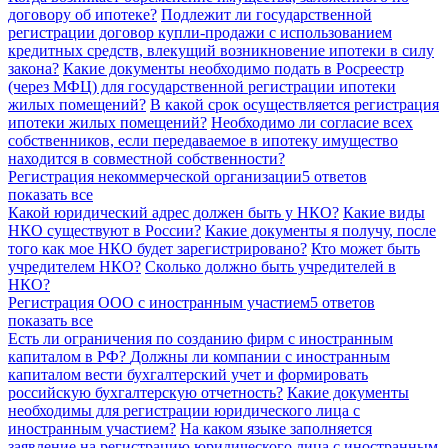
договору об ипотеке?
Подлежит ли государственной
регистрации договор купли-продажи с использованием
кредитных средств, влекущий возникновение ипотеки в силу
закона?
Какие документы необходимо подать в Росреестр
(через МФЦ) для государственной регистрации ипотеки
жилых помещений?
В какой срок осуществляется регистрация
ипотеки жилых помещений?
Необходимо ли согласие всех
собственников, если передаваемое в ипотеку имущество
находится в совместной собственности?
Регистрация некоммерческой организации
5 ответов
показать все
Какой юридический адрес должен быть у НКО?
Какие виды
НКО существуют в России?
Какие документы я получу, после
того как мое НКО будет зарегистрировано?
Кто может быть
учредителем НКО?
Сколько должно быть учредителей в
НКО?
Регистрация ООО с иностранным участием
5 ответов
показать все
Есть ли ограничения по созданию фирм с иностранным
капиталом в РФ?
Должны ли компании с иностранным
капиталом вести бухгалтерский учет и формировать
российскую бухгалтерскую отчетность?
Какие документы
необходимы для регистрации юридического лица с
иностранным участием?
На каком языке заполняется
заявление на регистрацию юридического лица с иностранным