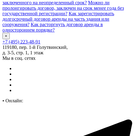
заключенного на неопределенный срок?
Можно ли
пролонгировать договор, заключен на срок менее года без
государственной регистрации?
Как зарегистрировать
долгосрочный договор аренды на часть здания или
сооружения?
Как расторгнуть договор аренды в
одностороннем порядке?
×
+7 (495) 223-48-91
119180, пер. 1-й Голутвинский,
д. 3-5, стр. 1, 1 этаж
Мы в соц. сетях
•
Онлайн: