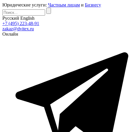
Юридические услуги:
Частным лицам
и
Бизнесу
Русский
English
+7 (495) 223-48-91
zakaz@dvitex.ru
Онлайн