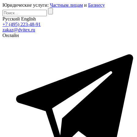
Юридические услуги:
Частным лицам
и
Бизнесу
Русский
English
+7 (495) 223-48-91
zakaz@dvitex.ru
Онлайн