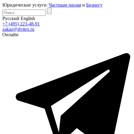
Юридические услуги:
Частным лицам
и
Бизнесу
Русский
English
+7 (495) 223-48-91
zakaz@dvitex.ru
Онлайн