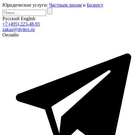
Юридические услуги:
Частным лицам
и
Бизнесу
Русский
English
+7 (495) 223-48-91
zakaz@dvitex.ru
Онлайн