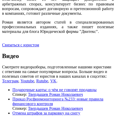
арбитражных спорах, консультирует бизнес по правовым
вопросам, сопровождает договорную и претензионной работу
в компаниях, готовит различные документы.
Роман является автором статей в специализированных
профессиональных изданиях, а также пишет полезные
материалы для блога Юридической фирмы "Двитекс".
Связаться с юристом
Видео
Смотрите видеоразборы, подготовленные нашими юристами
с ответами на самые популярные вопросы. Больше видео и
полезных советов от юристов в наших каналах в соцсетях:
Телеграм
,
Youtube
,
Rutube
,
VK
.
Подарочные карты: о чём не говорят продавцы
Спикер:
Твердышев Роман Николаевич
Приказ Росфинмониторинга №233: новые правила
финансового контроля
Спикер:
Твердышев Роман Николаевич
Отмена штрафов за парковку на снегу