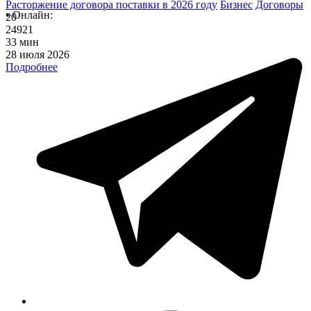
Расторжение договора поставки в 2026 году
Бизнес
Договоры
•
Онлайн:
20
24921
33 мин
28 июля 2026
Подробнее