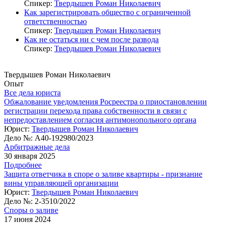
Спикер:
Твердышев Роман Николаевич
Как зарегистрировать общество с ограниченной
ответственностью
Спикер:
Твердышев Роман Николаевич
Как не остаться ни с чем после развода
Спикер:
Твердышев Роман Николаевич
Твердышев Роман Николаевич
Опыт
Все дела юриста
Обжалование уведомления Росреестра о приостановлении
регистрации перехода права собственности в связи с
непредоставлением согласия антимонопольного органа
Юрист:
Твердышев Роман Николаевич
Дело №:
А40-192980/2023
Арбитражные дела
30 января 2025
Подробнее
Защита ответчика в споре о заливе квартиры - признание
вины управляющей организации
Юрист:
Твердышев Роман Николаевич
Дело №:
2-3510/2022
Споры о заливе
17 июня 2024