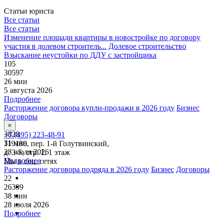
Статьи юриста
Все статьи
Все статьи
Изменение площади квартиры в новостройке по договору
участия в долевом строитель...
Долевое строительство
Взыскание неустойки по ДДУ с застройщика
105
30597
26 мин
5 августа 2026
Подробнее
Расторжение договора купли-продажи в 2026 году
Бизнес
Договоры
13
×
3828
+7 (495) 223-48-91
31 мин
119180, пер. 1-й Голутвинский,
28 июля 2026
д. 3-5, стр. 1, 1 этаж
Подробнее
Мы в соц. сетях
Расторжение договора подряда в 2026 году
Бизнес
Договоры
22
26399
38 мин
28 июля 2026
Подробнее