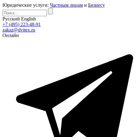
Юридические услуги:
Частным лицам
и
Бизнесу
Русский
English
+7 (495) 223-48-91
zakaz@dvitex.ru
Онлайн