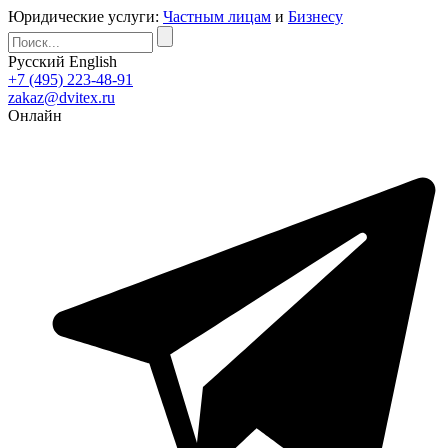
Юридические услуги:
Частным лицам
и
Бизнесу
Русский
English
+7 (495) 223-48-91
zakaz@dvitex.ru
Онлайн