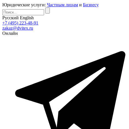
Юридические услуги:
Частным лицам
и
Бизнесу
Русский
English
+7 (495) 223-48-91
zakaz@dvitex.ru
Онлайн