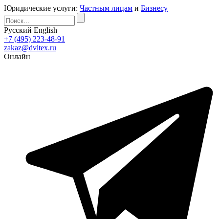
Юридические услуги:
Частным лицам
и
Бизнесу
Русский
English
+7 (495) 223-48-91
zakaz@dvitex.ru
Онлайн