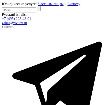
Юридические услуги:
Частным лицам
и
Бизнесу
Русский
English
+7 (495) 223-48-91
zakaz@dvitex.ru
Онлайн