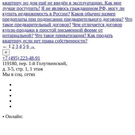
квартиру, но дом ещё не введён в эксплуатацию. Как мне
лучше поступить?
Я не являюсь гражданином РФ, могу ли
купить недвижимость в России?
Каков обычно размер
предоплаты при подписании предварительного договора?
Что
такое предварительный договор?
Чем отличается договор
купли-продажи в простой письменной форме от
нотариальной?
Что такое приватизация? Как продать
квартиру, если нет права собственности?
←
1
2
3
4
5
6
→
×
+7 (495) 223-48-91
119180, пер. 1-й Голутвинский,
д. 3-5, стр. 1, 1 этаж
Мы в соц. сетях
•
Онлайн: