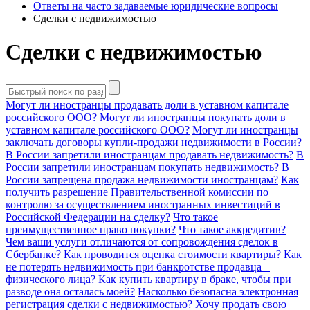
Ответы на часто задаваемые юридические вопросы
Сделки с недвижимостью
Сделки с недвижимостью
Могут ли иностранцы продавать доли в уставном капитале
российского ООО?
Могут ли иностранцы покупать доли в
уставном капитале российского ООО?
Могут ли иностранцы
заключать договоры купли-продажи недвижимости в России?
В России запретили иностранцам продавать недвижимость?
В
России запретили иностранцам покупать недвижимость?
В
России запрещена продажа недвижимости иностранцам?
Как
получить разрешение Правительственной комиссии по
контролю за осуществлением иностранных инвестиций в
Российской Федерации на сделку?
Что такое
преимущественное право покупки?
Что такое аккредитив?
Чем ваши услуги отличаются от сопровождения сделок в
Сбербанке?
Как проводится оценка стоимости квартиры?
Как
не потерять недвижимость при банкротстве продавца –
физического лица?
Как купить квартиру в браке, чтобы при
разводе она осталась моей?
Насколько безопасна электронная
регистрация сделки с недвижимостью?
Хочу продать свою