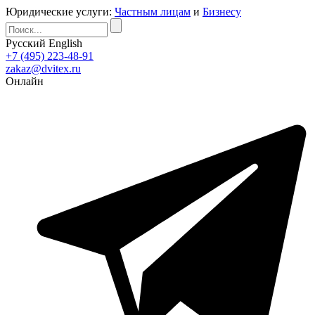
Юридические услуги:
Частным лицам
и
Бизнесу
Русский
English
+7 (495) 223-48-91
zakaz@dvitex.ru
Онлайн