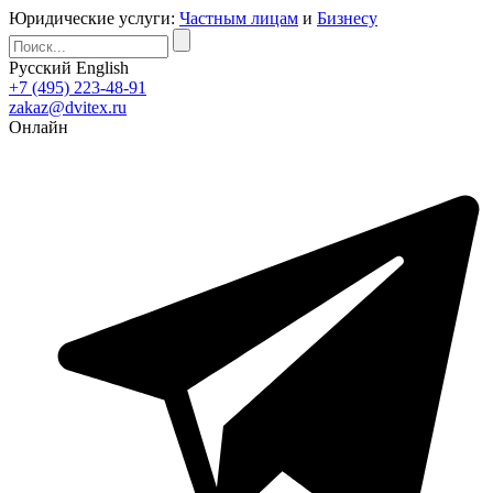
Юридические услуги:
Частным лицам
и
Бизнесу
Русский
English
+7 (495) 223-48-91
zakaz@dvitex.ru
Онлайн