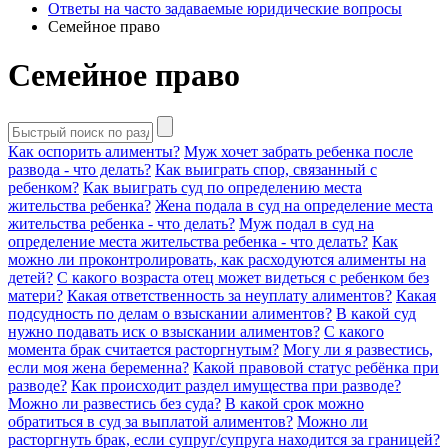
Ответы на часто задаваемые юридические вопросы
Семейное право
Семейное право
Как оспорить алименты?
Муж хочет забрать ребенка после
развода - что делать?
Как выиграть спор, связанный с
ребенком?
Как выиграть суд по определению места
жительства ребенка?
Жена подала в суд на определение места
жительства ребенка - что делать?
Муж подал в суд на
определение места жительства ребенка - что делать?
Как
можно ли проконтролировать, как расходуются алименты на
детей?
С какого возраста отец может видеться с ребенком без
матери?
Какая ответственность за неуплату алиментов?
Какая
подсудность по делам о взыскании алиментов?
В какой суд
нужно подавать иск о взыскании алиментов?
С какого
момента брак считается расторгнутым?
Могу ли я развестись,
если моя жена беременна?
Какой правовой статус ребёнка при
разводе?
Как происходит раздел имущества при разводе?
Можно ли развестись без суда?
В какой срок можно
обратиться в суд за выплатой алиментов?
Можно ли
расторгнуть брак, если супруг/супруга находится за границей?