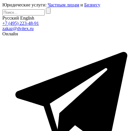
Юридические услуги:
Частным лицам
и
Бизнесу
Русский
English
+7 (495) 223-48-91
zakaz@dvitex.ru
Онлайн