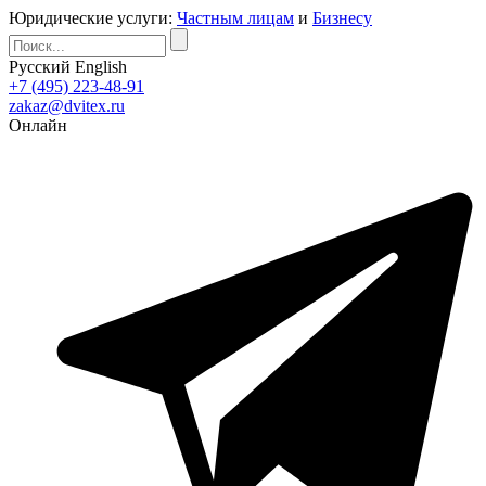
Юридические услуги:
Частным лицам
и
Бизнесу
Русский
English
+7 (495) 223-48-91
zakaz@dvitex.ru
Онлайн