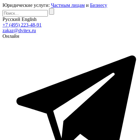
Юридические услуги:
Частным лицам
и
Бизнесу
Русский
English
+7 (495) 223-48-91
zakaz@dvitex.ru
Онлайн