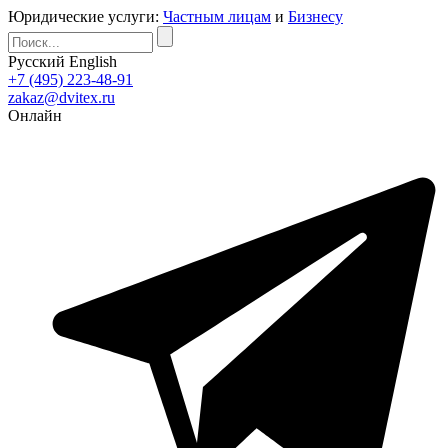
Юридические услуги:
Частным лицам
и
Бизнесу
Русский
English
+7 (495) 223-48-91
zakaz@dvitex.ru
Онлайн