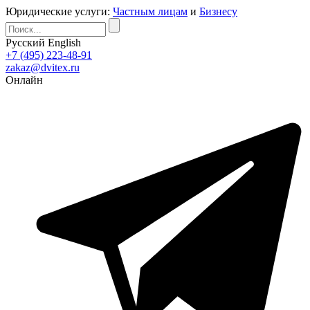
Юридические услуги:
Частным лицам
и
Бизнесу
Русский
English
+7 (495) 223-48-91
zakaz@dvitex.ru
Онлайн