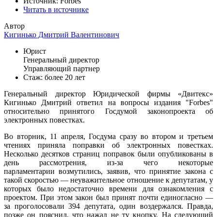
Источник: Forbes
Читать в источнике
Автор
Кигинько Дмитрий Валентинович
Юрист
Генеральный директор
Управляющий партнер
Стаж: более 20 лет
Генеральный директор Юридической фирмы «Двитекс»
Кигинько Дмитрий ответил на вопросы издания "Forbes"
относительно принятого Госдумой законопроекта об
электронных повестках.
Во вторник, 11 апреля, Госдума сразу во втором и третьем
чтениях приняла поправки об электронных повестках.
Несколько десятков страниц поправок были опубликованы в
день рассмотрения, из-за чего некоторые
парламентарии возмутились, заявив, что принятие закона с
такой скоростью — неуважительное отношение к депутатам, у
которых было недостаточно времени для ознакомления с
проектом. При этом закон был принят почти единогласно —
за проголосовали 394 депутата, один воздержался. Правда,
позже он пояснил, что нажал не ту кнопку. На следующий