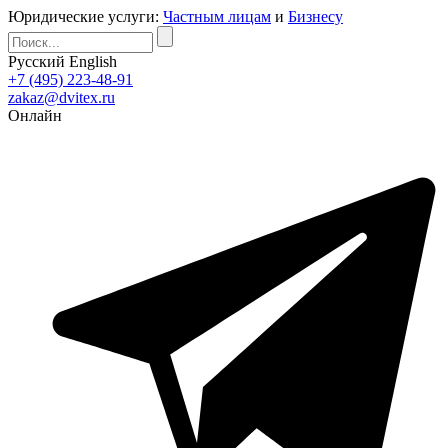
Юридические услуги:
Частным лицам
и
Бизнесу
Русский
English
+7 (495) 223-48-91
zakaz@dvitex.ru
Онлайн