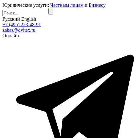
Юридические услуги:
Частным лицам
и
Бизнесу
Русский
English
+7 (495) 223-48-91
zakaz@dvitex.ru
Онлайн