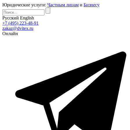
Юридические услуги:
Частным лицам
и
Бизнесу
Русский
English
+7 (495) 223-48-91
zakaz@dvitex.ru
Онлайн