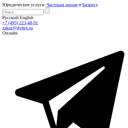
Юридические услуги:
Частным лицам
и
Бизнесу
Русский
English
+7 (495) 223-48-91
zakaz@dvitex.ru
Онлайн