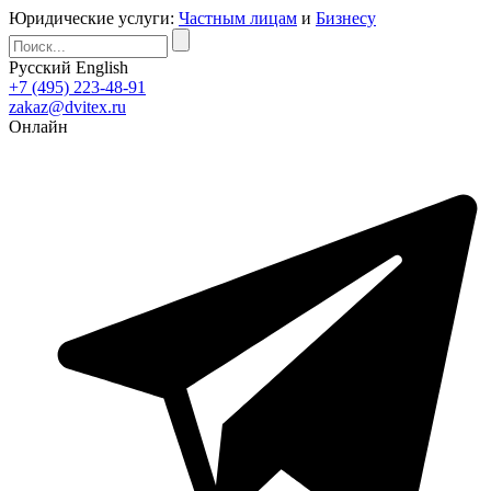
Юридические услуги:
Частным лицам
и
Бизнесу
Русский
English
+7 (495) 223-48-91
zakaz@dvitex.ru
Онлайн