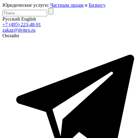
Юридические услуги:
Частным лицам
и
Бизнесу
Русский
English
+7 (495) 223-48-91
zakaz@dvitex.ru
Онлайн