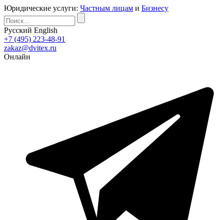
Юридические услуги:
Частным лицам
и
Бизнесу
Русский
English
+7 (495) 223-48-91
zakaz@dvitex.ru
Онлайн