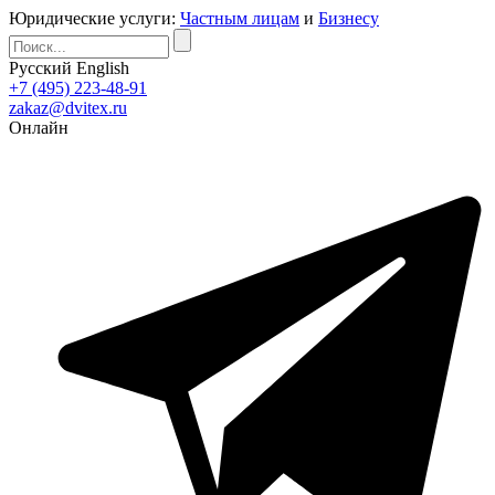
Юридические услуги:
Частным лицам
и
Бизнесу
Русский
English
+7 (495) 223-48-91
zakaz@dvitex.ru
Онлайн