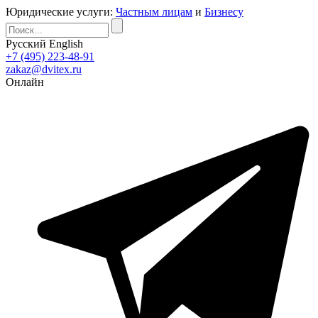
Юридические услуги:
Частным лицам
и
Бизнесу
Русский
English
+7 (495) 223-48-91
zakaz@dvitex.ru
Онлайн