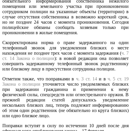
обязательного информирования собственника нежилого
помещения или земельного участка при проникновении
сотрудником полиции на указанные объекты (территории) в
случае отсутствия собственника в возможно короткий срок,
но не позднее 24 часов с момента проникновения. Сегодня
полицейские обязаны сообщать хозяевам только при
проникновении в жилые помещения.
Скорректирована норма о праве задержанного на один
телефонный звонок для уведомления близких о месте
нахождения не позднее трех часов с момента задержания (
ч. 7
ст. 14 Закона о полиции
): в новой редакции она позволяет
совершить задержанному телефонный звонок родственнику
или близкому лицу в присутствии сотрудника полиции.
Отметим также, что поправками в
ч. 3 ст. 14
и в
ч. 5 ст. 19
Закона о полиции
уточняется число уведомляемых близких
при задержании гражданина и применении к нему
физической силы, спецсредств или огнестрельного оружия. В
прежней редакции статей допускалось уведомление
нескольких близких лиц, теперь подлежит информированию
об этом один родственник (не обязательно из круга близких)
или одно близкое лицо.
Поправки вступят в силу по истечении 10 дней после дня
официального опубликования закона – 17 февраля.