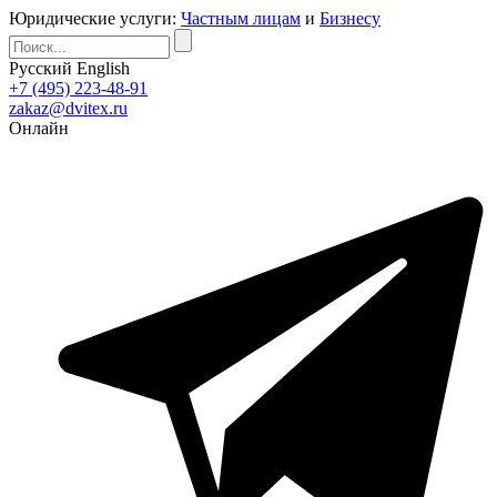
Юридические услуги:
Частным лицам
и
Бизнесу
Русский
English
+7 (495) 223-48-91
zakaz@dvitex.ru
Онлайн