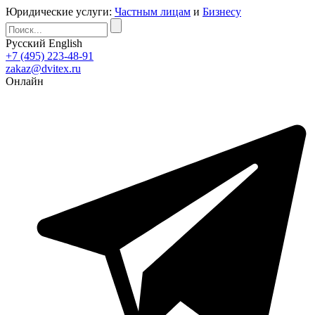
Юридические услуги:
Частным лицам
и
Бизнесу
Русский
English
+7 (495) 223-48-91
zakaz@dvitex.ru
Онлайн