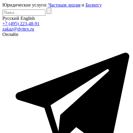
Юридические услуги:
Частным лицам
и
Бизнесу
Русский
English
+7 (495) 223-48-91
zakaz@dvitex.ru
Онлайн