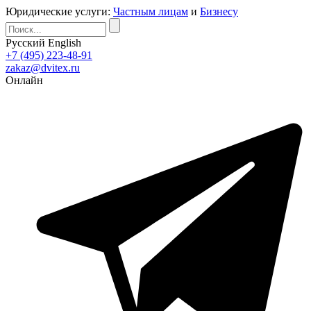
Юридические услуги:
Частным лицам
и
Бизнесу
Русский
English
+7 (495) 223-48-91
zakaz@dvitex.ru
Онлайн