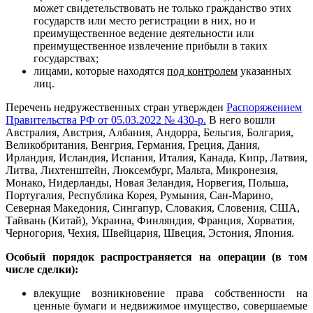
может свидетельствовать не только гражданство этих
государств или место регистрации в них, но и
преимущественное ведение деятельности или
преимущественное извлечение прибыли в таких
государствах;
лицами, которые находятся
под контролем
указанных
лиц.
Перечень недружественных стран утвержден
Распоряжением
Правительства РФ от 05.03.2022 № 430-р.
В него вошли
Австралия, Австрия, Албания, Андорра, Бельгия, Болгария,
Великобритания, Венгрия, Германия, Греция, Дания,
Ирландия, Исландия, Испания, Италия, Канада, Кипр, Латвия,
Литва, Лихтенштейн, Люксембург, Мальта, Микронезия,
Монако, Нидерланды, Новая Зеландия, Норвегия, Польша,
Португалия, Республика Корея, Румыния, Сан-Марино,
Северная Македония, Сингапур, Словакия, Словения, США,
Тайвань (Китай), Украина, Финляндия, Франция, Хорватия,
Черногория, Чехия, Швейцария, Швеция, Эстония, Япония.
Особый порядок распространяется на операции (в том
числе сделки):
влекущие возникновение права собственности на
ценные бумаги и недвижимое имущество, совершаемые