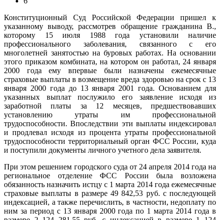
6
Конституционный Суд Российской Федерации пришел к
указанному выводу, рассмотрев обращение гражданина В.,
которому 15 июля 1988 года установили наличие
профессионального заболевания, связанного с его
многолетней занятостью на буровых работах. На основании
этого приказом комбината, на котором он работал, 24 января
2000 года ему впервые были назначены ежемесячные
страховые выплаты в возмещение вреда здоровью на срок с 13
января 2000 года до 13 января 2001 года. Основанием для
указанных выплат послужило его заявление исходя из
заработной платы за 12 месяцев, предшествовавших
установлению утраты им профессиональной
трудоспособности. Впоследствии эти выплаты индексировал
и продлевал исходя из процента утраты профессиональной
трудоспособности территориальный орган ФСС России, куда
и поступили документы личного учетного дела заявителя.
При этом решением городского суда от 24 апреля 2014 года на
региональное отделение ФСС России была возложена
обязанность назначить истцу с 1 марта 2014 года ежемесячные
страховые выплаты в размере 49 842,53 руб. с последующей
индексацией, а также перечислить, в частности, недоплату по
ним за период с 13 января 2000 года по 1 марта 2014 года в
размере 2 124 281,55 руб. с индексацией в размере 1 124