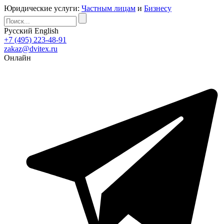
Юридические услуги:
Частным лицам
и
Бизнесу
Русский
English
+7 (495) 223-48-91
zakaz@dvitex.ru
Онлайн