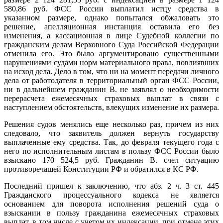
580,86 руб. ФСС России выплатил истцу средства в
указанном размере, однако попытался обжаловать это
решение, апелляционная инстанция оставила его без
изменения, а кассационная в лице Судебной коллегии по
гражданским делам Верховного Суда Российской Федерации
отменила его. Это было аргументировано существенными
нарушениями судами норм материального права, повлиявших
на исход дела. Дело в том, что ни на момент передачи личного
дела от работодателя в территориальный орган ФСС России,
ни в дальнейшем гражданин В. не заявлял о необходимости
перерасчета ежемесячных страховых выплат в связи с
наступлением обстоятельств, влекущих изменение их размера.
Решения судов менялись еще несколько раз, причем из них
следовало, что заявитель должен вернуть государству
выплаченные ему средства. Так, до февраля текущего года с
него по исполнительным листам в пользу ФСС России было
взыскано 170 524,5 руб. Гражданин В. cчел ситуацию
противоречащей Конституции РФ и обратился в КС РФ.
Последний пришел к заключению, что абз. 2 ч. 3 ст. 445
Гражданского процессуального кодекса не является
основанием для поворота исполнения решений суда о
взыскании в пользу гражданина ежемесячных страховых
выплат, в том числе с учетом их индексации, при отмене этих