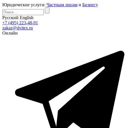
Юридические услуги:
Частным лицам
и
Бизнесу
Русский
English
+7 (495) 223-48-91
zakaz@dvitex.ru
Онлайн