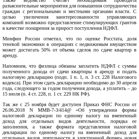
Также ведомство считает необходимым проводить
разъяснительные мероприятия для повышения сотрудничества
граждан с региональными и местными органами власти. С
целью увеличения заинтересованности управляющих
компаний возможно предоставление стимулирующих грантов
в качестве поощрения за прирост поступления НДФЛ.
Минфин России отметил, что по оценке Росстата, доля
теневой экономики в операциях с недвижимым имуществом
может достигать 50% от объема сделок по сдаче квартир в
аренду.
Напомним, что физлица обязаны заплатить НДФЛ с суммы
полученного дохода от сдачи квартиры в аренду и подать
налоговую декларацию (подп. 1 п. 1, п. 3 ст. 228 Налогового
кодекса). При этом сдать декларацию необходимо до 30 апреля
года, следующего за годом получения дохода, а уплатить – до
15 июля (п. 4 ст. 228, п. 1 ст. 229 НК РФ).
Так же с 25 ноября будет доступен Приказ ФНС России от
26.06.2018 N ММВ-7-3/414@ «Об утверждении формы
налоговой декларации по единому налогу на вмененный
доход для отдельных видов деятельности, порядка ее
заполнения, а также формата представления налоговой
декларации по единому налогу на вмененный доход для
отдельных видов деятельности в электронной форме» новая