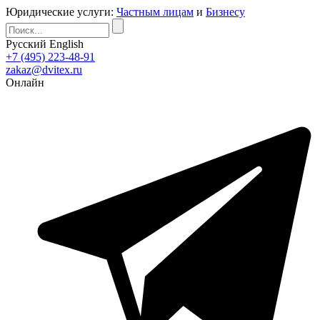
Юридические услуги:
Частным лицам
и
Бизнесу
Русский
English
+7 (495) 223-48-91
zakaz@dvitex.ru
Онлайн