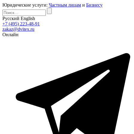
Юридические услуги:
Частным лицам
и
Бизнесу
Русский
English
+7 (495) 223-48-91
zakaz@dvitex.ru
Онлайн