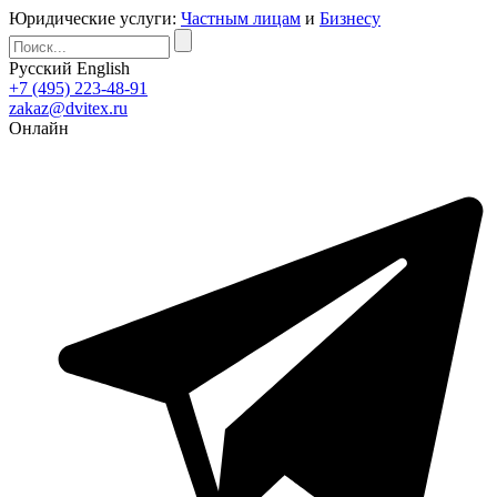
Юридические услуги:
Частным лицам
и
Бизнесу
Русский
English
+7 (495) 223-48-91
zakaz@dvitex.ru
Онлайн