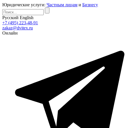
Юридические услуги:
Частным лицам
и
Бизнесу
Русский
English
+7 (495) 223-48-91
zakaz@dvitex.ru
Онлайн