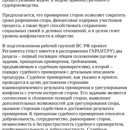
судопроизводства
.
Предполагается, что примирение сторон позволяет сократить
сроки разрешения спора, финансовые издержки участников
процесса, а также будет способствовать сохранению
социальных связей и деловых отношений, и в целом снзит
уровень конфликтности в обществе.
В подготовленном рабочей группой ВС РФ проекте
Регламента (текст имеется в распоряжении ГАРАНТ.РУ) два
раздела – первый посвящен общим положениям (целям и
задачам, принципам примирения, требованиям,
предъявляемым к судебным примирителям), а второй –
порядку судебного примирения с детальным описанием
процедуры. Судебное примирение, как указано в проекте,
проводится в целях достижения сторонами
взаимоприемлемого результата примирения и урегулирования
конфликта с учетом интересов сторон. Его задачами являются
соотнесение и сближение позиций сторон, выявление
дополнительных возможностей для урегулирования спора,
оказание сторонам содействия в достижении результата
примирения. К принципам судебного примирения относятся
добровольность, сотрудничество, равноправие сторон,
независимость и беспристрастность судебного примирителя,
конфиденциальность и добросовестность. Судебные