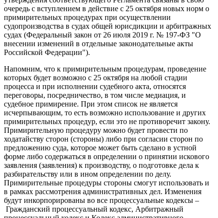
очередь с вступлением в действие с 25 октября новых норм о
примирительных процедурах при осуществлении
судопроизводства в судах общей юрисдикции и арбитражных
судах (Федеральный закон от 26 июля 2019 г. № 197-ФЗ "
О
внесении изменений в отдельные законодательные акты
Российской Федерации
").
Напомним, что к примирительным процедурам, проведение
которых будет возможно с 25 октября на любой стадии
процесса и при исполнении судебного акта, относятся
переговоры, посредничество, в том числе медиация, и
судебное примирение. При этом список не является
исчерпывающим, то есть возможно использование и других
примирительных процедур, если это не противоречит закону.
Примирительную процедуру можно будет провести по
ходатайству сторон (стороны) либо при согласии сторон по
предложению суда, которое может быть сделано в устной
форме либо содержаться в определении о принятии искового
заявления (заявления) к производству, о подготовке дела к
разбирательству или в ином определении по делу.
Примирительные процедуры стороны смогут использовать и
в рамках рассмотрения административных дел. Изменения
будут инкорпорированы во все процессуальные кодексы –
Гражданский процессуальный кодекс
,
Арбитражный
процессуальный кодекс
и
Кодекс административного