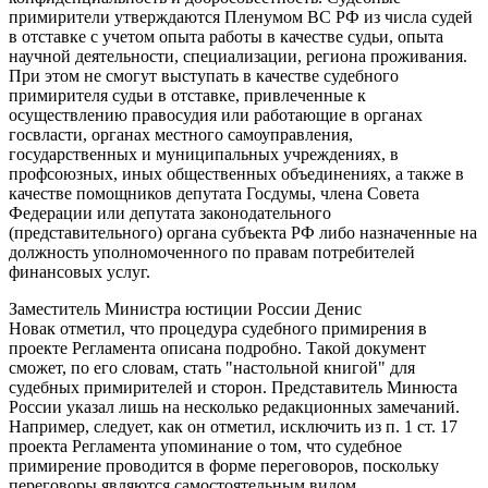
примирители утверждаются Пленумом ВС РФ из числа судей
в отставке с учетом опыта работы в качестве судьи, опыта
научной деятельности, специализации, региона проживания.
При этом не смогут выступать в качестве судебного
примирителя судьи в отставке, привлеченные к
осуществлению правосудия или работающие в органах
госвласти, органах местного самоуправления,
государственных и муниципальных учреждениях, в
профсоюзных, иных общественных объединениях, а также в
качестве помощников депутата Госдумы, члена Совета
Федерации или депутата законодательного
(представительного) органа субъекта РФ либо назначенные на
должность уполномоченного по правам потребителей
финансовых услуг.
Заместитель Министра юстиции России Денис
Новак отметил, что процедура судебного примирения в
проекте Регламента описана подробно. Такой документ
сможет, по его словам, стать "настольной книгой" для
судебных примирителей и сторон. Представитель Минюста
России указал лишь на несколько редакционных замечаний.
Например, следует, как он отметил, исключить из п. 1 ст. 17
проекта Регламента упоминание о том, что судебное
примирение проводится в форме переговоров, поскольку
переговоры являются самостоятельным видом