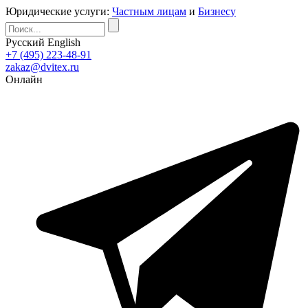
Юридические услуги:
Частным лицам
и
Бизнесу
Русский
English
+7 (495) 223-48-91
zakaz@dvitex.ru
Онлайн