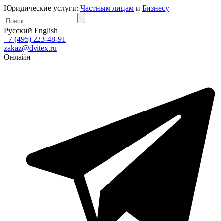
Юридические услуги:
Частным лицам
и
Бизнесу
Русский
English
+7 (495) 223-48-91
zakaz@dvitex.ru
Онлайн