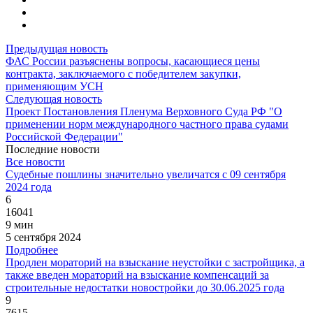
Предыдущая новость
ФАС России разъяснены вопросы, касающиеся цены
контракта, заключаемого с победителем закупки,
применяющим УСН
Следующая новость
Проект Постановления Пленума Верховного Суда РФ "О
применении норм международного частного права судами
Российской Федерации"
Последние новости
Все новости
Судебные пошлины значительно увеличатся с 09 сентября
2024 года
6
16041
9 мин
5 сентября 2024
Подробнее
Продлен мораторий на взыскание неустойки с застройщика, а
также введен мораторий на взыскание компенсаций за
строительные недостатки новостройки до 30.06.2025 года
9
7615