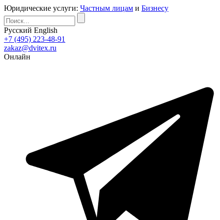
Юридические услуги:
Частным лицам
и
Бизнесу
Русский
English
+7 (495) 223-48-91
zakaz@dvitex.ru
Онлайн