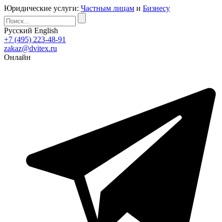
Юридические услуги:
Частным лицам
и
Бизнесу
Русский
English
+7 (495) 223-48-91
zakaz@dvitex.ru
Онлайн