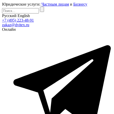
Юридические услуги:
Частным лицам
и
Бизнесу
Русский
English
+7 (495) 223-48-91
zakaz@dvitex.ru
Онлайн