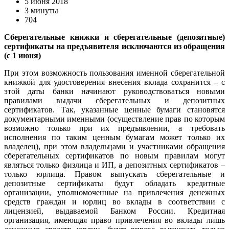
5 июня 2018
3 минуты
704
Сберегательные книжки и сберегательные (депозитные)
сертификаты на предъявителя исключаются из обращения
(с 1 июня)
При этом возможность пользования именной сберегательной
книжкой для удостоверения внесения вклада сохранится – c
этой даты банки начинают руководствоваться новыми
правилами выдачи
сберегательных и депозитных
сертификатов
. Так, указанные ценные бумаги становятся
документарными именными (осуществление прав по которым
возможно только при их предъявлении, а требовать
исполнения по таким ценным бумагам может только их
владелец), при этом владельцами и участниками обращения
сберегательных сертификатов по новым правилам могут
являться только физлица и ИП, а депозитных сертификатов –
только юрлица. Правом выпускать сберегательные и
депозитные сертификаты будут обладать кредитные
организации, уполномоченные на привлечения денежных
средств граждан и юрлиц во вклады в соответствии с
лицензией, выдаваемой Банком России. Кредитная
организация, имеющая право привлечения во вклады лишь