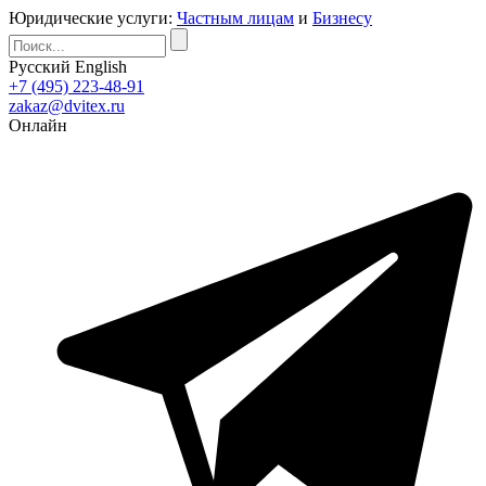
Юридические услуги:
Частным лицам
и
Бизнесу
Русский
English
+7 (495) 223-48-91
zakaz@dvitex.ru
Онлайн