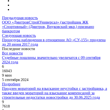
Предыдущая новость
ООО «ДмитровСтройУниверсал» (застройщик ЖК
«Спортивный» (Дмитров, Внуковский мкр.) признано
банкротом
Следующая новость
Процедура наблюдения в отношении АО «СУ-155» продлена
до 20 июня 2017 года
Последние новости
Все новости
Судебные пошлины значительно увеличатся с 09 сентября
2024 года
6
16043
9 мин
5 сентября 2024
Подробнее
Продлен мораторий на взыскание неустойки с застройщика, а
также введен мораторий на взыскание компенсаций за
строительные недостатки новостройки до 30.06.2025 года
9
7618