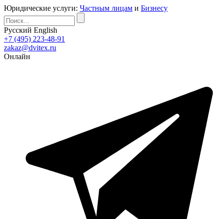
Юридические услуги:
Частным лицам
и
Бизнесу
Русский
English
+7 (495) 223-48-91
zakaz@dvitex.ru
Онлайн