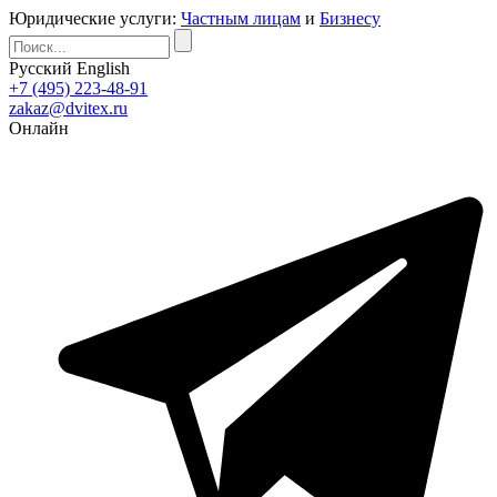
Юридические услуги:
Частным лицам
и
Бизнесу
Русский
English
+7 (495) 223-48-91
zakaz@dvitex.ru
Онлайн