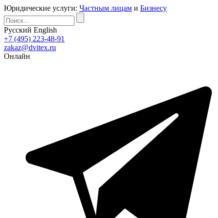
Юридические услуги:
Частным лицам
и
Бизнесу
Русский
English
+7 (495) 223-48-91
zakaz@dvitex.ru
Онлайн