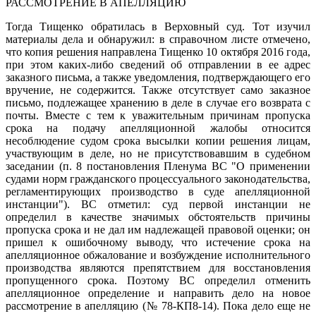
РАССМОТРЕНИЕ В АПЕЛЛЯЦИЮ
Тогда Тищенко обратилась в
Верховный суд
. Тот изучил
материалы дела и обнаружил: в справочном листе отмечено,
что копия решения направлена Тищенко 10 октября 2016 года,
при этом каких-либо сведений об отправлении в ее адрес
заказного письма, а также уведомления, подтверждающего его
вручение, не содержится. Также отсутствует само заказное
письмо, подлежащее хранению в деле в случае его возврата с
почты. Вместе с тем к уважительным причинам пропуска
срока на подачу апелляционной жалобы относится
несоблюдение судом срока высылки копии решения лицам,
участвующим в деле, но не присутствовавшим в судебном
заседании (п. 8 постановления Пленума ВС "О применении
судами норм гражданского процессуального законодательства,
регламентирующих производство в суде апелляционной
инстанции"). ВС отметил: суд первой инстанции не
определил в качестве значимых обстоятельств причины
пропуска срока и не дал им надлежащей правовой оценки; он
пришел к ошибочному выводу, что истечение срока на
апелляционное обжалование и возбуждение исполнительного
производства являются препятствием для восстановления
пропущенного срока. Поэтому ВС определил отменить
апелляционное определение и направить дело на новое
рассмотрение в апелляцию (№
78-КП8-14
). Пока дело еще
не