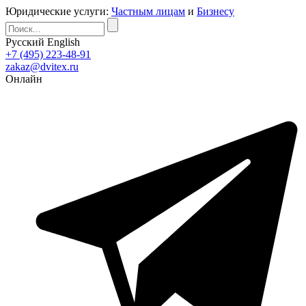
Юридические услуги:
Частным лицам
и
Бизнесу
Русский
English
+7 (495) 223-48-91
zakaz@dvitex.ru
Онлайн